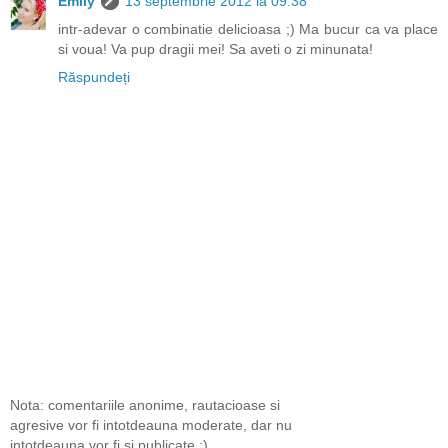
Emily
13 septembrie 2012 la 09:38
intr-adevar o combinatie delicioasa ;) Ma bucur ca va place
si voua! Va pup dragii mei! Sa aveti o zi minunata!
Răspundeți
Nota: comentariile anonime, rautacioase si
agresive vor fi intotdeauna moderate, dar nu
intotdeauna vor fi si publicate ;)