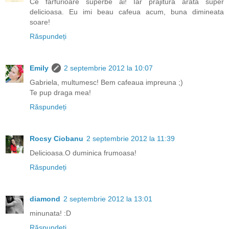
Ce farfurioare superbe ai! Iar prajitura arata super
delicioasa. Eu imi beau cafeua acum, buna dimineata
soare!
Răspundeți
Emily
2 septembrie 2012 la 10:07
Gabriela, multumesc! Bem cafeaua impreuna ;)
Te pup draga mea!
Răspundeți
Rocsy Ciobanu
2 septembrie 2012 la 11:39
Delicioasa.O duminica frumoasa!
Răspundeți
diamond
2 septembrie 2012 la 13:01
minunata! :D
Răspundeți