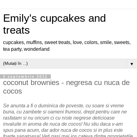
Emily's cupcakes and
treats
cupcakes, muffins, sweet treats, love, colors, smile, sweets,
tea party, wonderland
▼
2 septembrie 2012
coconut brownies - negresa cu nuca de
cocos
Se anunta a fi o duminica de poveste, cu soare si vreme
buna, cu zambete si oameni frumosi, drept pentru care ne
rasfatam si nu oricum ci cu niste negrese delicioase
invaluite in aroma de nuca de cocos! Nu stiu daca v-am
spus pana acum, dar ador nuca de cocos si in plus este
foarte sanatoasa! Veti gasi mai jos cateva dintre proprietatile