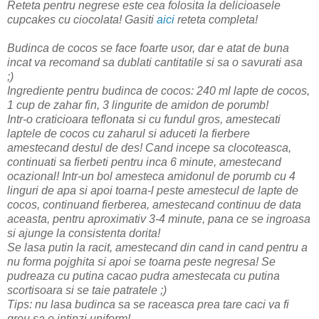
Reteta pentru negrese este cea folosita la delicioasele
cupcakes cu ciocolata! Gasiti
aici
reteta completa!
Budinca de cocos se face foarte usor, dar e atat de buna
incat va recomand sa dublati cantitatile si sa o savurati asa
;)
Ingrediente pentru budinca de cocos: 240 ml lapte de cocos,
1 cup de zahar fin, 3 lingurite de amidon de porumb!
Intr-o craticioara teflonata si cu fundul gros, amestecati
laptele de cocos cu zaharul si aduceti la fierbere
amestecand destul de des! Cand incepe sa clocoteasca,
continuati sa fierbeti pentru inca 6 minute, amestecand
ocazional! Intr-un bol amesteca amidonul de porumb cu 4
linguri de apa si apoi toarna-l peste amestecul de lapte de
cocos, continuand fierberea, amestecand continuu de data
aceasta, pentru aproximativ 3-4 minute, pana ce se ingroasa
si ajunge la consistenta dorita!
Se lasa putin la racit, amestecand din cand in cand pentru a
nu forma pojghita si apoi se toarna peste negresa! Se
pudreaza cu putina cacao pudra amestecata cu putina
scortisoara si se taie patratele ;)
Tips: nu lasa budinca sa se raceasca prea tare caci va fi
greu sa o intinzi uniform!