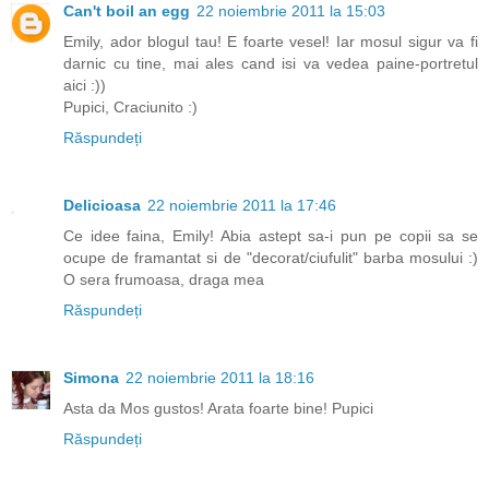
Can't boil an egg
22 noiembrie 2011 la 15:03
Emily, ador blogul tau! E foarte vesel! Iar mosul sigur va fi
darnic cu tine, mai ales cand isi va vedea paine-portretul
aici :))
Pupici, Craciunito :)
Răspundeți
Delicioasa
22 noiembrie 2011 la 17:46
Ce idee faina, Emily! Abia astept sa-i pun pe copii sa se
ocupe de framantat si de "decorat/ciufulit" barba mosului :)
O sera frumoasa, draga mea
Răspundeți
Simona
22 noiembrie 2011 la 18:16
Asta da Mos gustos! Arata foarte bine! Pupici
Răspundeți