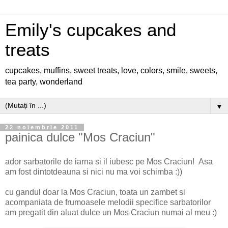
Emily's cupcakes and
treats
cupcakes, muffins, sweet treats, love, colors, smile, sweets,
tea party, wonderland
▼
22 noiembrie 2011
painica dulce "Mos Craciun"
ador sarbatorile de iarna si il iubesc pe Mos Craciun! Asa
am fost dintotdeauna si nici nu ma voi schimba :))
cu gandul doar la Mos Craciun, toata un zambet si
acompaniata de frumoasele melodii specifice sarbatorilor
am pregatit din aluat dulce un Mos Craciun numai al meu :)