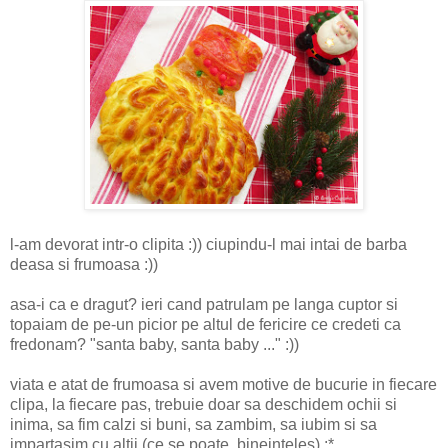
l-am devorat intr-o clipita :)) ciupindu-l mai intai de barba
deasa si frumoasa :))
asa-i ca e dragut? ieri cand patrulam pe langa cuptor si
topaiam de pe-un picior pe altul de fericire ce credeti ca
fredonam? "santa baby, santa baby ..." :))
viata e atat de frumoasa si avem motive de bucurie in fiecare
clipa, la fiecare pas, trebuie doar sa deschidem ochii si
inima, sa fim calzi si buni, sa zambim, sa iubim si sa
impartasim cu altii (ce se poate, bineinteles) :*