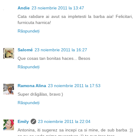
Andie
23 noiembrie 2011 la 13:47
Cata rabdare ai avut sa impletesti la barba aia! Felicitari,
furnicuta harnica!
Răspundeți
Salomé
23 noiembrie 2011 la 16:27
Que cosas tan bonitas haces... Besos
Răspundeți
Ramona Alina
23 noiembrie 2011 la 17:53
Super drãgãlas, bravo:)
Răspundeți
Emily
23 noiembrie 2011 la 22:04
Antonina, iti sugerez sa incepi ca si mine, de sub barba :))
sa nu se vada prima muscatura :)) te pup tare tare