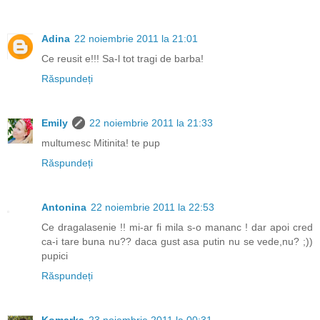
Adina
22 noiembrie 2011 la 21:01
Ce reusit e!!! Sa-l tot tragi de barba!
Răspundeți
Emily
22 noiembrie 2011 la 21:33
multumesc Mitinita! te pup
Răspundeți
Antonina
22 noiembrie 2011 la 22:53
Ce dragalasenie !! mi-ar fi mila s-o mananc ! dar apoi cred
ca-i tare buna nu?? daca gust asa putin nu se vede,nu? ;))
pupici
Răspundeți
Komarka
23 noiembrie 2011 la 00:31