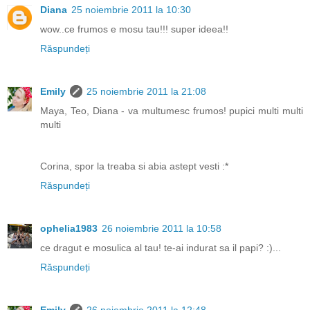
Diana
25 noiembrie 2011 la 10:30
wow..ce frumos e mosu tau!!! super ideea!!
Răspundeți
Emily
25 noiembrie 2011 la 21:08
Maya, Teo, Diana - va multumesc frumos! pupici multi multi
multi
Corina, spor la treaba si abia astept vesti :*
Răspundeți
ophelia1983
26 noiembrie 2011 la 10:58
ce dragut e mosulica al tau! te-ai indurat sa il papi? :)...
Răspundeți
Emily
26 noiembrie 2011 la 12:48