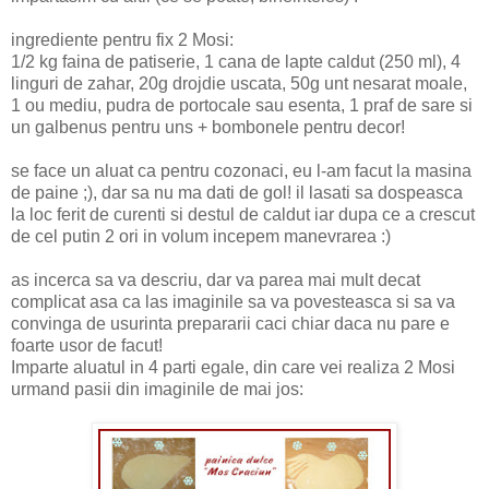
ingrediente pentru fix 2 Mosi:
1/2 kg faina de patiserie, 1 cana de lapte caldut (250 ml), 4
linguri de zahar, 20g drojdie uscata, 50g unt nesarat moale,
1 ou mediu, pudra de portocale sau esenta, 1 praf de sare si
un galbenus pentru uns + bombonele pentru decor!
se face un aluat ca pentru cozonaci, eu l-am facut la masina
de paine ;), dar sa nu ma dati de gol! il lasati sa dospeasca
la loc ferit de curenti si destul de caldut iar dupa ce a crescut
de cel putin 2 ori in volum incepem manevrarea :)
as incerca sa va descriu, dar va parea mai mult decat
complicat asa ca las imaginile sa va povesteasca si sa va
convinga de usurinta prepararii caci chiar daca nu pare e
foarte usor de facut!
Imparte aluatul in 4 parti egale, din care vei realiza 2 Mosi
urmand pasii din imaginile de mai jos: