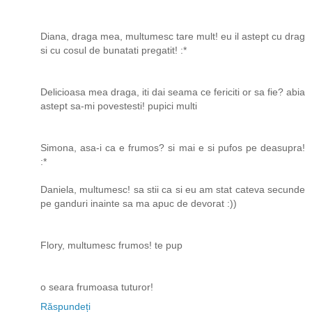
Diana, draga mea, multumesc tare mult! eu il astept cu drag
si cu cosul de bunatati pregatit! :*
Delicioasa mea draga, iti dai seama ce fericiti or sa fie? abia
astept sa-mi povestesti! pupici multi
Simona, asa-i ca e frumos? si mai e si pufos pe deasupra!
:*
Daniela, multumesc! sa stii ca si eu am stat cateva secunde
pe ganduri inainte sa ma apuc de devorat :))
Flory, multumesc frumos! te pup
o seara frumoasa tuturor!
Răspundeți