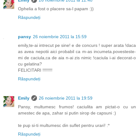
Ophelia a fost o placere sa-l papam :))
Răspundeți
pansy
26 noiembrie 2011 la 15:59
emily,te-ai intrecut pe sine! e de concurs ! super arata !daca
as avea nepotii aici probabil ca m-as incumeta.povesteste-
mi de caciula,ca de aia n-ai zis nimic !caciula i-ai decorat-o
cu gelatina?
FELICITARI !!!!!!!!
Răspundeți
Emily
26 noiembrie 2011 la 19:59
Pansy, multumesc frumos! caciulita am pictat-o cu un
amestec de apa, zahar si putin sirop de capsuni :)
te pup si-ti multumesc din suflet pentru urari! :*
Răspundeți