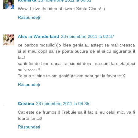
Wow! I love the idea of sweet Santa Claus! :)
Răspundeți
Alex in Wonderland
23 noiembrie 2011 la 02:37
ce barbos mosulic:))o idee geniala...astept sa mai creasca
si al meu copil sa se poata bucura de el si cu siguranta il
fac!
sa iti fie de bine daca l-ai ciupid deja...eu sunt la dieta,deci
salivezzzz!!
Te pup si bine te-am gasit!:)te-am adaugat la favorite:X
Răspundeți
Cristina
23 noiembrie 2011 la 09:35
Cat este de frumos!!! Trebuie sa il fac si eu celui mic, va fi
foarte fericit!
Răspundeți