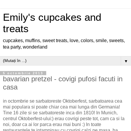
Emily's cupcakes and
treats
cupcakes, muffins, sweet treats, love, colors, smile, sweets,
tea party, wonderland
▼
5 octombrie 2013
bavarian pretzel - covigi pufosi facuti in
casa
in octombrie se sarbatoreste Oktoberfest, sarbatoarea cea
mai populara si poate chiar cea mai lunga din Germania!
Tine 16 zile si se sarbatoreste inca din 1810! In Munich,
centrul Oktoberfest-ului:) erau covrigi peste tot, cam ca si la
noi, doar ca ai lor parca erau mai buni :) In toate
restaurantele te intampinau cu covrigi calzi pe masa, ba