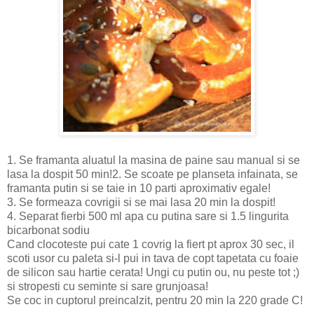
1. Se framanta aluatul la masina de paine sau manual si se
lasa la dospit 50 min!
2. Se scoate pe planseta infainata, se
framanta putin si se taie in 10 parti aproximativ egale!
3. Se formeaza covrigii si se mai lasa 20 min la dospit!
4. Separat fierbi 500 ml apa cu putina sare si 1.5 lingurita
bicarbonat sodiu
Cand clocoteste pui cate 1 covrig la fiert pt aprox 30 sec, il
scoti usor cu paleta si-l pui in tava de copt tapetata cu foaie
de silicon sau hartie cerata! Ungi cu putin ou, nu peste tot ;)
si stropesti cu seminte si sare grunjoasa!
Se coc in cuptorul preincalzit, pentru 20 min la 220 grade C!