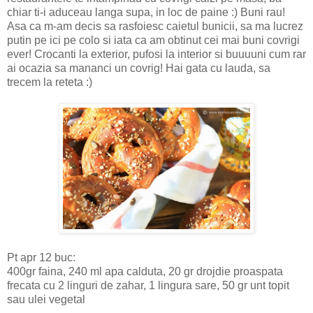
chiar ti-i aduceau langa supa, in loc de paine :) Buni rau!
Asa ca m-am decis sa rasfoiesc caietul bunicii, sa ma lucrez
putin pe ici pe colo si iata ca am obtinut cei mai buni covrigi
ever! Crocanti la exterior, pufosi la interior si buuuuni cum rar
ai ocazia sa mananci un covrig! Hai gata cu lauda, sa
trecem la reteta :)
Pt apr 12 buc:
400gr faina, 240 ml apa calduta, 20 gr drojdie proaspata
frecata cu 2 linguri de zahar, 1 lingura sare, 50 gr unt topit
sau ulei vegetal